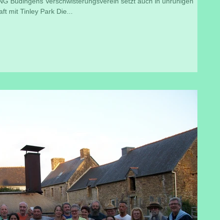
üdingens Verschwisterungsverein setzt auch in unruhigen
t mit Tinley Park Die...