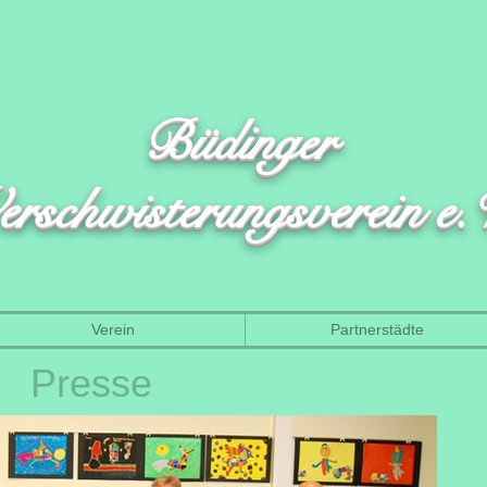
Büdinger
erschwisterungsverein e.
Verein
Partnerstädte
Presse