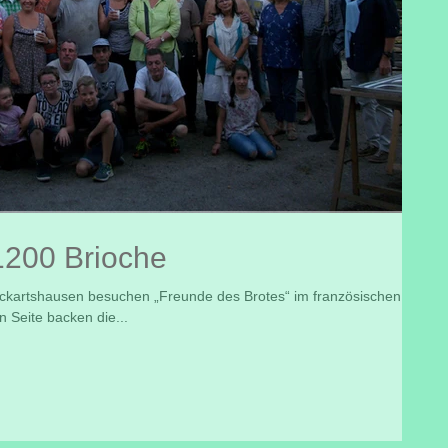
1200 Brioche
kartshausen besuchen „Freunde des Brotes“ im französischen
 Seite backen die...