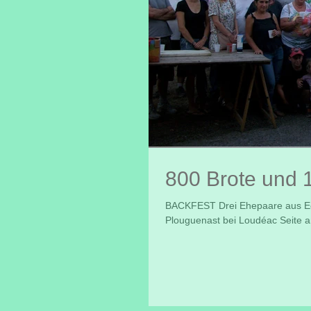
800 Brote und 
BACKFEST Drei Ehepaare aus Ec
Plouguenast bei Loudéac Seite an