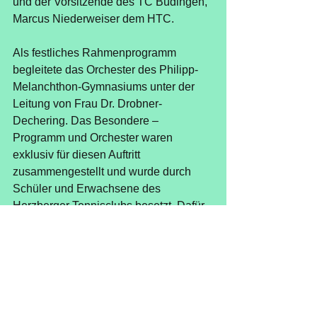
und der Vorsitzende des TC Büdingen, 
Marcus Niederweiser dem HTC.
Als festliches Rahmenprogramm 
begleitete das Orchester des Philipp-
Melanchthon-Gymnasiums unter der 
Leitung von Frau Dr. Drobner-
Dechering. Das Besondere – 
Programm und Orchester waren 
exklusiv für diesen Auftritt 
zusammengestellt und wurde durch 
Schüler und Erwachsene des 
Herzberger Tennisclubs besetzt. Dafür 
gab es viel Applaus und Lob des 
Publikums. Vereins-DJ Thomas Bär 
brachte die Gäste im Verlauf des 
Abends noch dazu, das Tanzbein zu 
schwingen und rundete damit einen 
ereignisreichen Tag ab.