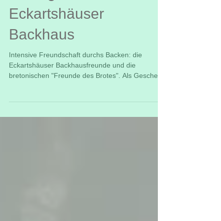
Büdingern im
Eckartshäuser
Backhaus
Intensive Freundschaft durchs Backen: die
Eckartshäuser Backhausfreunde und die
bretonischen "Freunde des Brotes". Als Geschenk
aus...