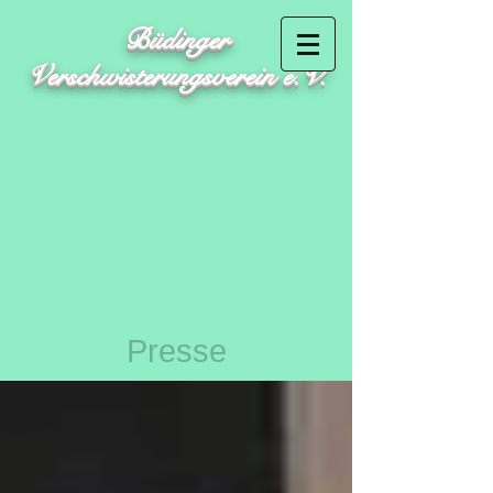
Büdinger
Verschwisterungsverein e.V.
Presse