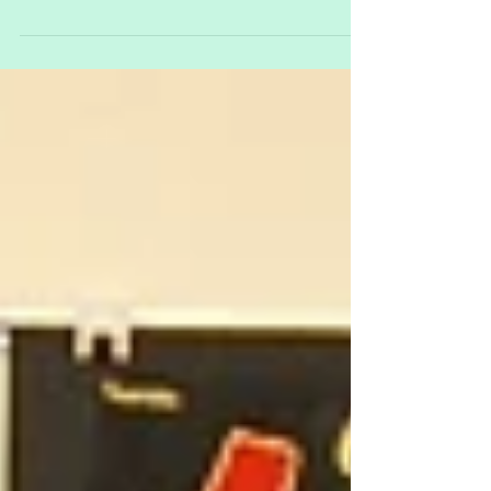
Die Schüler der Französischklasse und ihre
Lehrerin Petra Prohaska freuten sich über den
Besuch aus Loudéac und die köstlichen Galettes.
...