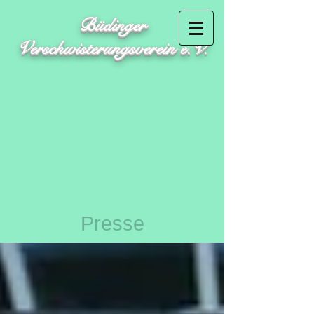
Büdinger
Verschwisterungsverein e.V.
Presse