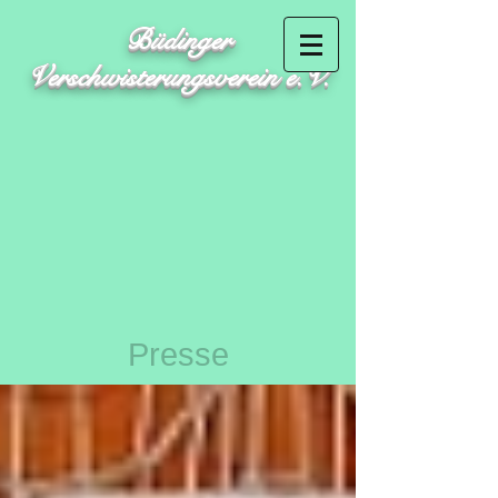
Büdinger
Verschwisterungsverein e.V.
Presse