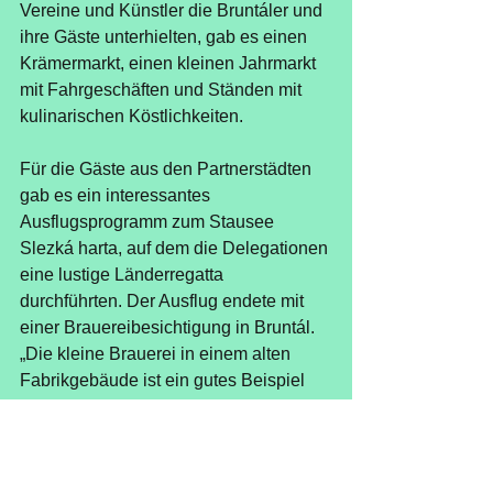
Vereine und Künstler die Bruntáler und 
ihre Gäste unterhielten, gab es einen 
Krämermarkt, einen kleinen Jahrmarkt 
mit Fahrgeschäften und Ständen mit 
kulinarischen Köstlichkeiten.
Für die Gäste aus den Partnerstädten 
gab es ein interessantes 
Ausflugsprogramm zum Stausee 
Slezká harta, auf dem die Delegationen 
eine lustige Länderregatta 
durchführten. Der Ausflug endete mit 
einer Brauereibesichtigung in Bruntál. 
„Die kleine Brauerei in einem alten 
Fabrikgebäude ist ein gutes Beispiel 
für optimale Strukturentwicklung, bei 
der eine Idee, Unternehmensgeist und 
die Kooperationsbereitschaft der Stadt 
gewinnbringend zusammenwirken“, 