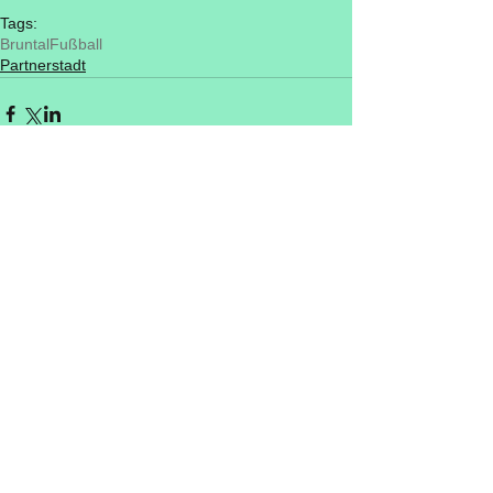
Tags:
Bruntal
Fußball
Partnerstadt
Kommentare
Kommentar verfassen...
© 2022 Büdinger Verschwisterungsverein
e.V.
Kontakt